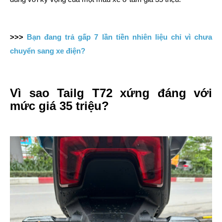
>>>
Bạn đang trả gấp 7 lần tiền nhiên liệu chỉ vì chưa
chuyển sang xe điện?
Vì sao Tailg T72 xứng đáng với
mức giá 35 triệu?