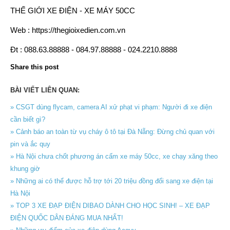
THẾ GIỚI XE ĐIỆN - XE MÁY 50CC
Web : https://thegioixedien.com.vn
Đt : 088.63.88888 - 084.97.88888 - 024.2210.8888
Share this post
BÀI VIẾT LIÊN QUAN:
» CSGT dùng flycam, camera AI xử phạt vi phạm: Người đi xe điện
cần biết gì?
» Cảnh báo an toàn từ vụ cháy ô tô tại Đà Nẵng: Đừng chủ quan với
pin và ắc quy
» Hà Nội chưa chốt phương án cấm xe máy 50cc, xe chạy xăng theo
khung giờ
» Những ai có thể được hỗ trợ tới 20 triệu đồng đổi sang xe điện tại
Hà Nội
» TOP 3 XE ĐẠP ĐIỆN DIBAO DÀNH CHO HỌC SINH! – XE ĐẠP
ĐIỆN QUỐC DÂN ĐÁNG MUA NHẤT!