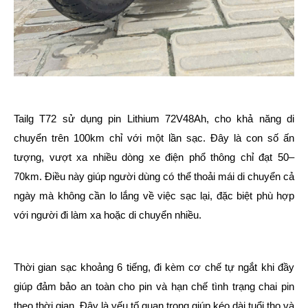
Tailg T72 sử dụng pin Lithium 72V48Ah, cho khả năng di
chuyển trên 100km chỉ với một lần sạc. Đây là con số ấn
tượng, vượt xa nhiều dòng xe điện phổ thông chỉ đạt 50–
70km. Điều này giúp người dùng có thể thoải mái di chuyển cả
ngày mà không cần lo lắng về việc sạc lại, đặc biệt phù hợp
với người đi làm xa hoặc di chuyển nhiều.
Thời gian sạc khoảng 6 tiếng, đi kèm cơ chế tự ngắt khi đầy
giúp đảm bảo an toàn cho pin và hạn chế tình trạng chai pin
theo thời gian. Đây là yếu tố quan trọng giúp kéo dài tuổi thọ và