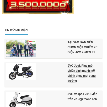
TIN MỚI XE ĐIỆN
TẠI SAO BẠN NÊN
CHỌN MỘT CHIẾC XE
ĐIỆN JVC X-MEN F1
JVC Jeek Plus một
chiến binh mạnh mẽ
chinh phục mọi cung
đường
JVC Vespas 2018 đèn
tròn vẻ đẹp thanh lịch