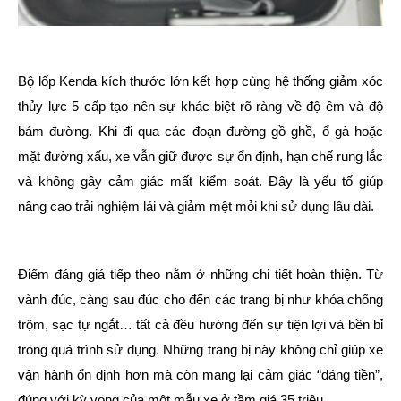
Bộ lốp Kenda kích thước lớn kết hợp cùng hệ thống giảm xóc
thủy lực 5 cấp tạo nên sự khác biệt rõ ràng về độ êm và độ
bám đường. Khi đi qua các đoạn đường gồ ghề, ổ gà hoặc
mặt đường xấu, xe vẫn giữ được sự ổn định, hạn chế rung lắc
và không gây cảm giác mất kiểm soát. Đây là yếu tố giúp
nâng cao trải nghiệm lái và giảm mệt mỏi khi sử dụng lâu dài.
Điểm đáng giá tiếp theo nằm ở những chi tiết hoàn thiện. Từ
vành đúc, càng sau đúc cho đến các trang bị như khóa chống
trộm, sạc tự ngắt… tất cả đều hướng đến sự tiện lợi và bền bỉ
trong quá trình sử dụng. Những trang bị này không chỉ giúp xe
vận hành ổn định hơn mà còn mang lại cảm giác “đáng tiền”,
đúng với kỳ vọng của một mẫu xe ở tầm giá 35 triệu.