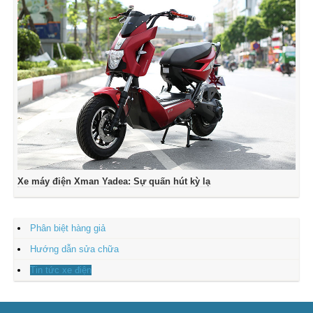
Xe máy điện Xman Yadea: Sự quấn hút kỳ lạ
Phân biệt hàng giả
Hướng dẫn sửa chữa
Tin tức xe điện