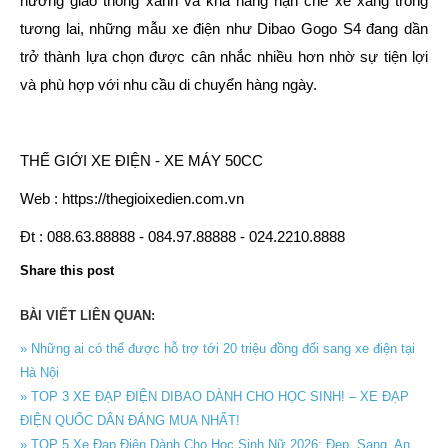
hướng giao thông xanh và khả năng hạn chế xe xăng trong
tương lai, những mẫu xe điện như Dibao Gogo S4 đang dần
trở thành lựa chọn được cân nhắc nhiều hơn nhờ sự tiện lợi
và phù hợp với nhu cầu di chuyển hàng ngày.
THẾ GIỚI XE ĐIỆN - XE MÁY 50CC
Web : https://thegioixedien.com.vn
Đt : 088.63.88888 - 084.97.88888 - 024.2210.8888
Share this post
BÀI VIẾT LIÊN QUAN:
» Những ai có thể được hỗ trợ tới 20 triệu đồng đổi sang xe điện tại
Hà Nội
» TOP 3 XE ĐẠP ĐIỆN DIBAO DÀNH CHO HỌC SINH! – XE ĐẠP
ĐIỆN QUỐC DÂN ĐÁNG MUA NHẤT!
» TOP 5 Xe Đạp Điện Dành Cho Học Sinh Nữ 2026: Đẹp, Sang, An