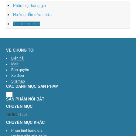
Phân biệt hàng giả
Hướng dẫn sửa chữa
Tin tức xe điện
VỀ CHÚNG TÔI
Liên hệ
Mail:
Bản quyền
Xe điện
Sitemap
CÁC DANH MỤC SẢN PHẨM
SẢN PHẨM NỔI BẬT
CHUYÊN MỤC
Tin tức
(155)
CHUYÊN MỤC KHÁC
Phân biệt hàng giả