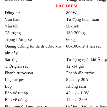
ĐẶC ĐIỂM
Động cơ
800W
Vận hành
Tự động hoàn toàn
Vận tốc
50km/h
Tải trọng
180-200kg
Trọng lượng xe
66kg
Quãng đường tối đa đi được khi
80-100km/ 1 lần sạc
pin đầy
Sạc điện
Tự động ngắt khi Ắc q
Thời gian sạc
12 -14 giờ
Phanh trước/sau
Phanh đĩa trước
Loại acquy
5 acquy 20A
Lốp
Không săm
Bảo vệ tụt áp
42 + / - 1.0V
Bảo vệ dòng
14 + / -2.0A
Phụ kiện đi kèm theo xe
Gương, Sạc, Khóa báo