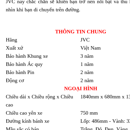
JVC này chắc chắn sẽ khiến bạn trở nên nổi bật và thu
nhìn khi bạn di chuyển trên đường.
THÔNG TIN CHUNG
Hãng
JVC
Xuất xứ
Việt Nam
Bảo hành Khung xe
3 năm
Bảo hành Ác quy
1 năm
Bảo hành Pin
2 năm
Động cơ
2 năm
NGOẠI HÌNH
Chiều dài x Chiều rộng x Chiều
1840mm x 680mm x 
cao
Chiều cao yên xe
750 mm
Đường kính bánh xe
Lốp: 486mm - Vành: 
Mầu sắc có bán
Trắng, Đỏ, Đen, Vàng,