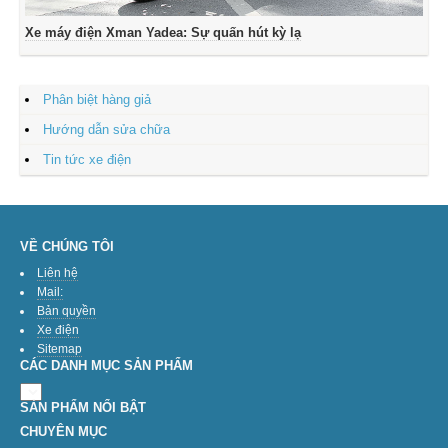
Xe máy điện Xman Yadea: Sự quấn hút kỳ lạ
Phân biệt hàng giả
Hướng dẫn sửa chữa
Tin tức xe điện
VỀ CHÚNG TÔI
Liên hệ
Mail:
Bản quyền
Xe điện
Sitemap
CÁC DANH MỤC SẢN PHẨM
SẢN PHẨM NỔI BẬT
CHUYÊN MỤC