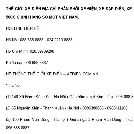
THẾ GIỚI XE ĐIỆN ĐỊA CHỈ PHÂN PHỐI XE ĐIỆN, XE ĐẠP ĐIỆN, XE
50CC CHÍNH HÃNG SỐ MỘT VIỆT NAM.
HOTLINE LIÊN HỆ:
Hà Nội: 088.638.8888 - 024.2210.8888
Hồ Chí Minh: 028.39739298
Khiếu nại: 096.688.8887
HỆ THỐNG THẾ GIỚI XE ĐIỆN – XEDIEN.COM.VN
* Hà Nội:
(1) 146 Xã Đàn - Đống Đa - Hà Nội ( Gần hầm vượt Kim Liên) - 096.688.
(2) 65 Nguyễn Xiển - Thanh Xuân - Hà Nội - 0886388888 - 0988411108
(3) 180 Phạm Văn Đồng - Hà nội ( Giữa ngã 3 Phạm Văn Đồng - Hoàn
096.688.8887