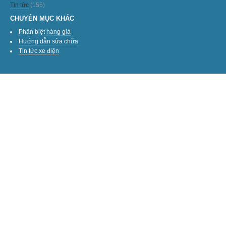
Tin tức
(155)
CHUYÊN MỤC KHÁC
Phân biệt hàng giả
Hướng dẫn sửa chữa
Tin tức xe điện