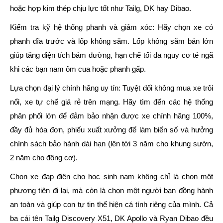
hoặc hợp kim thép chịu lực tốt như Tailg, DK hay Dibao.
Kiểm tra kỹ hệ thống phanh và giảm xóc:
Hãy chọn xe có
phanh đĩa trước và lốp không săm. Lốp không săm bản lớn
giúp tăng diện tích bám đường, hạn chế tối đa nguy cơ té ngã
khi các bạn nam ôm cua hoặc phanh gấp.
Lựa chọn đại lý chính hãng uy tín:
Tuyệt đối không mua xe trôi
nổi, xe tự chế giá rẻ trên mạng. Hãy tìm đến các hệ thống
phân phối lớn để đảm bảo nhận được xe chính hãng 100%,
đầy đủ hóa đơn, phiếu xuất xưởng để làm biển số và hưởng
chính sách bảo hành dài hạn (lên tới 3 năm cho khung sườn,
2 năm cho động cơ).
Chọn xe đạp điện cho học sinh nam không chỉ là chọn một
phương tiện đi lại, mà còn là chọn một người bạn đồng hành
an toàn và giúp con tự tin thể hiện cá tính riêng của mình. Cả
ba cái tên
Tailg Discovery X51
,
DK Apollo
và
Ryan Dibao
đều