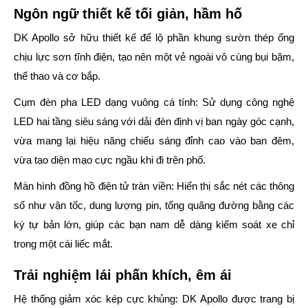
Ngôn ngữ thiết kế tối giản, hầm hố
DK Apollo sở hữu thiết kế để lộ phần khung sườn thép ống
chịu lực sơn tĩnh điện, tạo nên một vẻ ngoài vô cùng bụi bặm,
thể thao và cơ bắp.
Cụm đèn pha LED dạng vuông cá tính:
Sử dụng công nghệ
LED hai tầng siêu sáng với dải đèn định vị ban ngày góc cạnh,
vừa mang lại hiệu năng chiếu sáng đỉnh cao vào ban đêm,
vừa tạo diện mạo cực ngầu khi đi trên phố.
Màn hình đồng hồ điện tử tràn viền:
Hiển thị sắc nét các thông
số như vận tốc, dung lượng pin, tổng quãng đường bằng các
ký tự bản lớn, giúp các bạn nam dễ dàng kiểm soát xe chỉ
trong một cái liếc mắt.
Trải nghiệm lái phấn khích, êm ái
Hệ thống giảm xóc kép cực khủng:
DK Apollo được trang bị