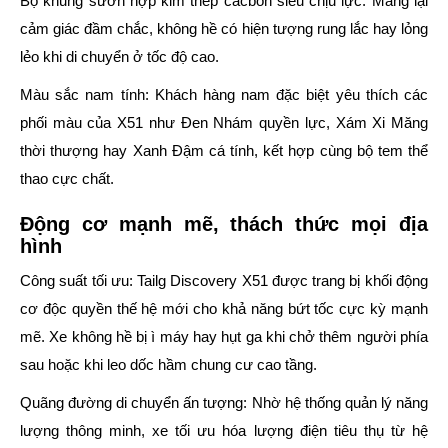
Bộ khung sườn hợp kim thép cacbon siêu chịu lực:
Mang lại
cảm giác đầm chắc, không hề có hiện tượng rung lắc hay lỏng
lẻo khi di chuyển ở tốc độ cao.
Màu sắc nam tính:
Khách hàng nam đặc biệt yêu thích các
phối màu của X51 như Đen Nhám quyền lực, Xám Xi Măng
thời thượng hay Xanh Đậm cá tính, kết hợp cùng bộ tem thể
thao cực chất.
Động cơ mạnh mẽ, thách thức mọi địa
hình
Công suất tối ưu:
Tailg Discovery X51 được trang bị khối động
cơ độc quyền thế hệ mới cho khả năng bứt tốc cực kỳ mạnh
mẽ. Xe không hề bị ì máy hay hụt ga khi chở thêm người phía
sau hoặc khi leo dốc hầm chung cư cao tầng.
Quãng đường di chuyển ấn tượng:
Nhờ hệ thống quản lý năng
lượng thông minh, xe tối ưu hóa lượng điện tiêu thụ từ hệ