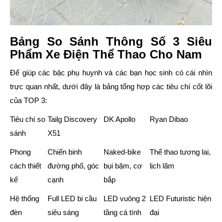
Bảng So Sánh Thông Số 3 Siêu
Phẩm Xe Điện Thể Thao Cho Nam
Để giúp các bậc phụ huynh và các bạn học sinh có cái nhìn
trực quan nhất, dưới đây là bảng tổng hợp các tiêu chí cốt lõi
của TOP 3:
Tiêu chí so
Tailg Discovery
DK Apollo
Ryan Dibao
sánh
X51
Phong
Chiến binh
Naked-bike
Thể thao tương lai,
cách thiết
đường phố, góc
bụi bặm, cơ
lịch lãm
kế
cạnh
bắp
Hệ thống
Full LED bi cầu
LED vuông 2
LED Futuristic hiện
đèn
siêu sáng
tầng cá tính
đại