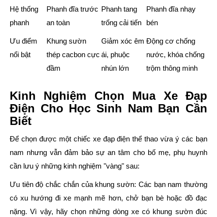
Hệ thống
Phanh đĩa trước
Phanh tang
Phanh đĩa nhạy
phanh
an toàn
trống cải tiến
bén
Ưu điểm
Khung sườn
Giảm xóc êm
Động cơ chống
nổi bật
thép cacbon cực
ái, phuộc
nước, khóa chống
đầm
nhún lớn
trộm thông minh
Kinh Nghiệm Chọn Mua Xe Đạp
Điện Cho Học Sinh Nam Bạn Cần
Biết
Để chọn được một chiếc xe đạp điện thể thao vừa ý các bạn
nam nhưng vẫn đảm bảo sự an tâm cho bố mẹ, phụ huynh
cần lưu ý những kinh nghiệm "vàng" sau:
Ưu tiên độ chắc chắn của khung sườn:
Các bạn nam thường
có xu hướng đi xe mạnh mẽ hơn, chở bạn bè hoặc đồ đạc
nặng. Vì vậy, hãy chọn những dòng xe có khung sườn đúc