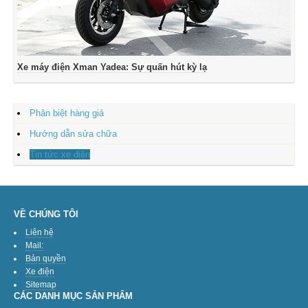
Xe máy điện Xman Yadea: Sự quấn hút kỳ lạ
Phân biệt hàng giả
Hướng dẫn sửa chữa
Tin tức xe điện
VỀ CHÚNG TÔI
Liên hệ
Mail:
Bản quyền
Xe điện
Sitemap
CÁC DANH MỤC SẢN PHẨM