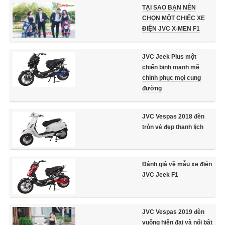
TẠI SAO BẠN NÊN
CHỌN MỘT CHIẾC XE
ĐIỆN JVC X-MEN F1
JVC Jeek Plus một
chiến binh mạnh mẽ
chinh phục mọi cung
đường
JVC Vespas 2018 đèn
tròn vẻ đẹp thanh lịch
Đánh giá về mẫu xe điện
JVC Jeek F1
JVC Vespas 2019 đèn
vuông hiện đại và nổi bật