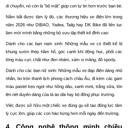
di chuyển, nó còn là "bộ mặt" giúp con tự tin hơn trước bạn bè.
Nắm bắt được tâm lý đó, các thương hiệu xe điện lớn trong
năm 2026 như DIBAO, Yadea, Tailg hay DK Bike đã liên tục
làm mới mình bằng những bộ sưu tập thiết kế đỉnh cao:
Dành cho các bạn nam sinh:
Những mẫu xe có thiết kế lộ
khung sườn thép hầm hố, góc cạnh khí động học, phối các
tông màu cực chất như đen nhám, xám xi măng, đỏ sporty.
Dành cho các bạn nữ sinh:
Những mẫu xe đạp điện dáng nhỏ
nhắn, bo tròn thanh lịch phong cách châu Âu, đi kèm các gam
màu pastel kẹo ngọt như hồng dâu, xanh mint, trắng sữa, tôn
lên nét duyên dáng của tà áo dài hay bộ đồng phục trường.
Việc được sở hữu một chiếc xe đúng gu sẽ tạo động lực tâm
lý cực lớn, giúp các con hào hứng hơn mỗi ngày đến trường.
4. Công nghệ thông minh chiều