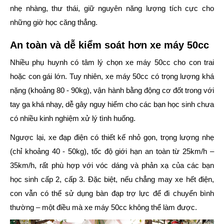
nhẹ nhàng, thư thái, giữ nguyên năng lượng tích cực cho
những giờ học căng thẳng.
An toàn và dễ kiểm soát hơn xe máy 50cc
Nhiều phụ huynh có tâm lý chọn xe máy 50cc cho con trai
hoặc con gái lớn. Tuy nhiên, xe máy 50cc có trọng lượng khá
nặng (khoảng 80 - 90kg), vận hành bằng động cơ đốt trong với
tay ga khá nhạy, dễ gây nguy hiểm cho các bạn học sinh chưa
có nhiều kinh nghiệm xử lý tình huống.
Ngược lại, xe đạp điện có thiết kế nhỏ gọn, trọng lượng nhẹ
(chỉ khoảng 40 - 50kg), tốc độ giới hạn an toàn từ
25km/h –
35km/h
, rất phù hợp với vóc dáng và phản xạ của các bạn
học sinh cấp 2, cấp 3. Đặc biệt, nếu chẳng may xe hết điện,
con vẫn có thể sử dụng bàn đạp trợ lực để đi chuyển bình
thường – một điều mà xe máy 50cc không thể làm được.