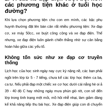
các phương tiện khác ở tuổi học
đường?
Khi lựa chọn phương tiện cho con em mình, các bậc phụ
huynh thường đặt lên bàn cân rất nhiều phương tiện: Xe đạp
cơ, xe máy 50cc, xe buýt công cộng và xe đạp điện. Thế
nhưng, xe đạp điện luôn giành chiến thắng nhờ sự cân bằng
hoàn hảo giữa các yếu tố.
Không tốn sức như xe đạp cơ truyền
thống
Lịch học của học sinh ngày nay cực kỳ nặng nề, các bạn phải
ngồi trên lớp từ 5 - 7 tiếng, chưa kể các lớp học thêm ca ba,
ca tư. Nếu phải đạp một chiếc xe cơ học dưới cái nắng hè oi ả
39 - 40 độ C hay những ngày mưa phùn gió rét, con sẽ đến
lớp trong tình trạng mệt mỏi, mồ hôi nhễ nhại, làm giảm đáng
kể khả năng tiếp thu bài học. Xe đạp điện giúp con di chuyển