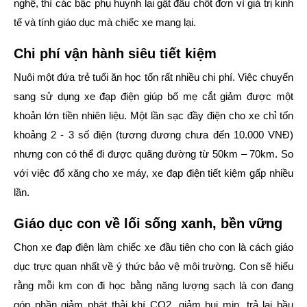
nghệ, thì các bậc phụ huynh lại gật đầu chốt đơn vì giá trị kinh
tế và tính giáo dục mà chiếc xe mang lại.
Chi phí vận hành siêu tiết kiệm
Nuôi một đứa trẻ tuổi ăn học tốn rất nhiều chi phí. Việc chuyển
sang sử dụng xe đạp điện giúp bố mẹ cắt giảm được một
khoản lớn tiền nhiên liệu. Một lần sạc đầy điện cho xe chỉ tốn
khoảng 2 - 3 số điện (tương đương chưa đến 10.000 VNĐ)
nhưng con có thể đi được quãng đường từ
50km – 70km
. So
với việc đổ xăng cho xe máy, xe đạp điện tiết kiệm gấp nhiều
lần.
Giáo dục con về lối sống xanh, bền vững
Chọn xe đạp điện làm chiếc xe đầu tiên cho con là cách giáo
dục trực quan nhất về ý thức bảo vệ môi trường. Con sẽ hiểu
rằng mỗi km con đi học bằng năng lượng sạch là con đang
góp phần giảm phát thải khí CO2, giảm bụi mịn, trả lại bầu