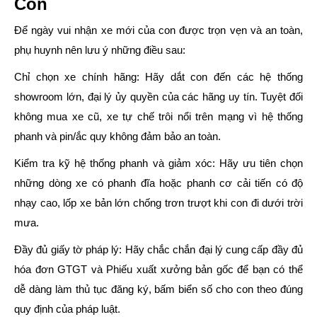
Con
Để ngày vui nhận xe mới của con được trọn vẹn và an toàn,
phụ huynh nên lưu ý những điều sau:
Chỉ chọn xe chính hãng:
Hãy dắt con đến các hệ thống
showroom lớn, đại lý ủy quyền của các hãng uy tín. Tuyệt đối
không mua xe cũ, xe tự chế trôi nổi trên mạng vì hệ thống
phanh và pin/ắc quy không đảm bảo an toàn.
Kiểm tra kỹ hệ thống phanh và giảm xóc:
Hãy ưu tiên chọn
những dòng xe có phanh đĩa hoặc phanh cơ cải tiến có độ
nhạy cao, lốp xe bản lớn chống trơn trượt khi con đi dưới trời
mưa.
Đầy đủ giấy tờ pháp lý:
Hãy chắc chắn đại lý cung cấp đầy đủ
hóa đơn GTGT và Phiếu xuất xưởng bản gốc để bạn có thể
dễ dàng làm thủ tục đăng ký, bấm biển số cho con theo đúng
quy định của pháp luật.