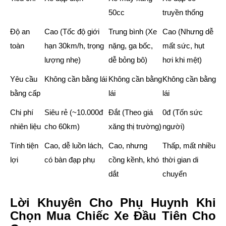
50cc
truyền thống
Độ an
Cao
(Tốc độ giới
Trung bình
(Xe
Cao
(Nhưng dễ
toàn
hạn 30km/h, trọng
nặng, ga bốc,
mất sức, hụt
lượng nhẹ)
dễ bỏng bô)
hơi khi mệt)
Yêu cầu
Không cần bằng lái
Không cần bằng
Không cần bằng
bằng cấp
lái
lái
Chi phí
Siêu rẻ (~10.000đ
Đắt (Theo giá
0đ (Tốn sức
nhiên liệu
cho 60km)
xăng thị trường)
người)
Tính tiện
Cao, dễ luồn lách,
Cao, nhưng
Thấp, mất nhiều
lợi
có bàn đạp phụ
cồng kềnh, khó
thời gian di
dắt
chuyển
Lời Khuyên Cho Phụ Huynh Khi
Chọn Mua Chiếc Xe Đầu Tiên Cho