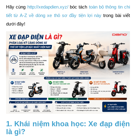
Hãy cùng
http://xedapdien.xyz/
bóc tách
toàn bộ thông tin chi
tiết từ A-Z về dòng xe thô sơ đầy tiện lợi này
trong bài viết
dưới đây!
1. Khái niệm khoa học: Xe đạp điện
là gì?