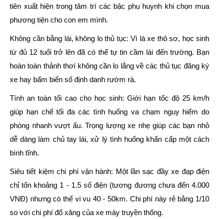
tiên xuất hiện trong tâm trí các bậc phụ huynh khi chọn mua
phương tiện cho con em mình.
Không cần bằng lái, không lo thủ tục:
Vì là xe thô sơ, học sinh
từ đủ 12 tuổi trở lên đã có thể tự tin cầm lái đến trường. Bạn
hoàn toàn thảnh thơi không cần lo lắng về các thủ tục đăng ký
xe hay bấm biển số định danh rườm rà.
Tính an toàn tối cao cho học sinh:
Giới hạn tốc độ 25 km/h
giúp hạn chế tối đa các tình huống va chạm nguy hiểm do
phóng nhanh vượt ẩu. Trọng lượng xe nhẹ giúp các bạn nhỏ
dễ dàng làm chủ tay lái, xử lý tình huống khẩn cấp một cách
bình tĩnh.
Siêu tiết kiệm chi phí vận hành:
Một lần sạc đầy xe đạp điện
chỉ tốn khoảng 1 - 1.5 số điện (tương đương chưa đến 4.000
VNĐ) nhưng có thể vi vu 40 - 50km. Chi phí này rẻ bằng
1/10
so với chi phí đổ xăng của xe máy truyền thống.