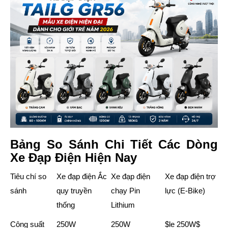
Bảng So Sánh Chi Tiết Các Dòng
Xe Đạp Điện Hiện Nay
Tiêu chí so
Xe đạp điện Ắc
Xe đạp điện
Xe đạp điện trợ
sánh
quy truyền
chạy Pin
lực (E-Bike)
thống
Lithium
Công suất
250W
250W
$le 250W$