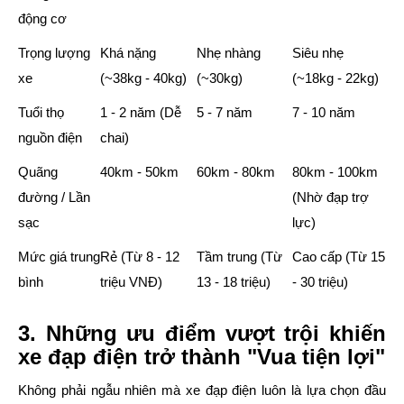
động cơ
Trọng lượng
Khá nặng
Nhẹ nhàng
Siêu nhẹ
xe
(~38kg - 40kg)
(~30kg)
(~18kg - 22kg)
Tuổi thọ
1 - 2 năm (Dễ
5 - 7 năm
7 - 10 năm
nguồn điện
chai)
Quãng
40km - 50km
60km - 80km
80km - 100km
đường / Lần
(Nhờ đạp trợ
sạc
lực)
Mức giá trung
Rẻ (Từ 8 - 12
Tầm trung (Từ
Cao cấp (Từ 15
bình
triệu VNĐ)
13 - 18 triệu)
- 30 triệu)
3. Những ưu điểm vượt trội khiến
xe đạp điện trở thành "Vua tiện lợi"
Không phải ngẫu nhiên mà xe đạp điện luôn là lựa chọn đầu