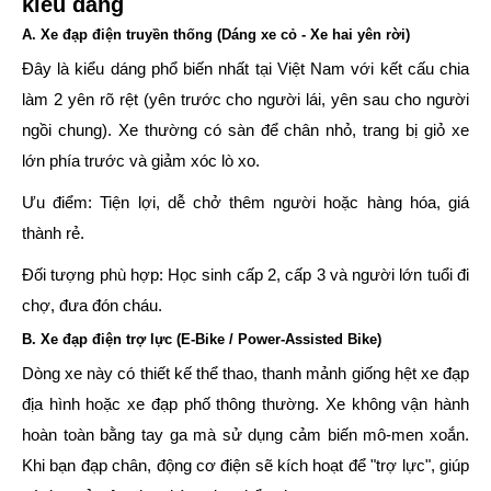
kiểu dáng
A. Xe đạp điện truyền thống (Dáng xe cỏ - Xe hai yên rời)
Đây là kiểu dáng phổ biến nhất tại Việt Nam với kết cấu chia
làm 2 yên rõ rệt (yên trước cho người lái, yên sau cho người
ngồi chung). Xe thường có sàn để chân nhỏ, trang bị giỏ xe
lớn phía trước và giảm xóc lò xo.
Ưu điểm:
Tiện lợi, dễ chở thêm người hoặc hàng hóa, giá
thành rẻ.
Đối tượng phù hợp:
Học sinh cấp 2, cấp 3 và người lớn tuổi đi
chợ, đưa đón cháu.
B. Xe đạp điện trợ lực (E-Bike / Power-Assisted Bike)
Dòng xe này có thiết kế thể thao, thanh mảnh giống hệt xe đạp
địa hình hoặc xe đạp phố thông thường. Xe không vận hành
hoàn toàn bằng tay ga mà sử dụng cảm biến mô-men xoắn.
Khi bạn đạp chân, động cơ điện sẽ kích hoạt để "trợ lực", giúp