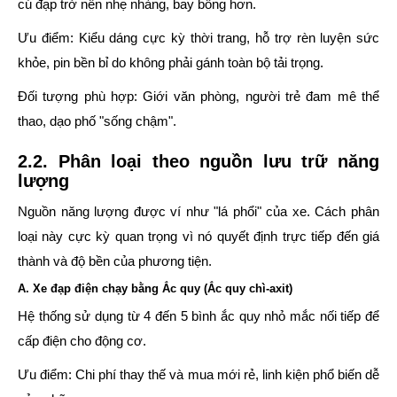
cú đạp trở nên nhẹ nhàng, bay bổng hơn.
Ưu điểm:
Kiểu dáng cực kỳ thời trang, hỗ trợ rèn luyện sức
khỏe, pin bền bỉ do không phải gánh toàn bộ tải trọng.
Đối tượng phù hợp:
Giới văn phòng, người trẻ đam mê thể
thao, dạo phố "sống chậm".
2.2. Phân loại theo nguồn lưu trữ năng
lượng
Nguồn năng lượng được ví như "lá phổi" của xe. Cách phân
loại này cực kỳ quan trọng vì nó quyết định trực tiếp đến giá
thành và độ bền của phương tiện.
A. Xe đạp điện chạy bằng Ắc quy (Ắc quy chì-axit)
Hệ thống sử dụng từ 4 đến 5 bình ắc quy nhỏ mắc nối tiếp để
cấp điện cho động cơ.
Ưu điểm:
Chi phí thay thế và mua mới rẻ, linh kiện phổ biến dễ