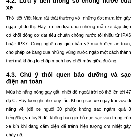
4.2. Lưu ý đến thông số chống nước của
xe
Thời tiết Việt Nam rất thất thường với những đợt mưa lớn gây
ngập lụt đô thị. Hãy ưu tiên lựa chọn những mẫu xe đạp điện
có khối động cơ đạt tiêu chuẩn chống nước tối thiểu từ
IPX6
hoặc IPX7
. Công nghệ này giúp bảo vệ mạch điện an toàn,
cho phép xe băng qua những vũng nước ngập một cách thảnh
thơi mà không lo chập mạch hay chết máy giữa đường.
4.3. Chú ý thói quen bảo dưỡng và sạc
điện an toàn
Mùa hè nắng nóng gay gắt, nhiệt độ ngoài trời có thể lên tới 47
độ C. Hãy luôn ghi nhớ quy tắc:
Không sạc xe ngay khi vừa đi
nắng về
(để xe nguội 30 phút); không sạc ngâm quá 8
tiếng/lần; và tuyệt đối không bao giờ bỏ cục sạc vào trong cốp
xe kín khi đang cắm điện để tránh hiện tượng om nhiệt gây
cháy nổ.