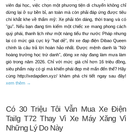
viên đại học, việc chọn một phương tiện di chuyển không chỉ
dừng lại ở sự bền bỉ, an toàn mà còn phải đáp ứng được tiêu
chí khắt khe về thẩm mỹ: Xe phải tôn dáng, thời trang và có
"gu". Nếu bạn đang tìm kiếm một chiếc xe mang phong cách
quý phái, thanh lịch như một nàng tiểu thư nước Pháp nhưng
lại có mức giá cực kỳ "hạt dẻ", thì xe đạp điện Dibao Queen
chính là câu trả lời hoàn hảo nhất. Được mệnh danh là "Nữ
hoàng trường học trứ danh", dòng xe này đang làm mưa làm
gió trong năm 2026. Chỉ với mức giá chỉ hơn 16 triệu đồng,
siêu phẩm này có gì mà khiến phái đẹp mê mẩn đến thế? Hãy
cùng http://xedapdien.xyz/ khám phá chi tiết ngay sau đây!
xem thêm →
Có 30 Triệu Tôi Vẫn Mua Xe Điện
Tailg T72 Thay Vì Xe Máy Xăng Vì
Những Lý Do Này