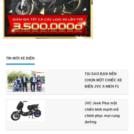
TIN MỚI XE ĐIỆN
TẠI SAO BẠN NÊN
CHỌN MỘT CHIẾC XE
ĐIỆN JVC X-MEN F1
JVC Jeek Plus một
chiến binh mạnh mẽ
chinh phục mọi cung
đường