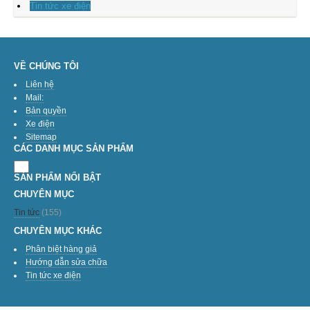
Tin tức xe điện
VỀ CHÚNG TÔI
Liên hệ
Mail:
Bản quyền
Xe điện
Sitemap
CÁC DANH MỤC SẢN PHẨM
SẢN PHẨM NỔI BẬT
CHUYÊN MỤC
Tin tức
(155)
CHUYÊN MỤC KHÁC
Phân biệt hàng giả
Hướng dẫn sửa chữa
Tin tức xe điện